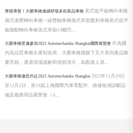
美式低平板轉向車橋
厚積薄發！大榮車橋連續研發多款新品車橋
德式液壓轉向車橋一線雙軸車橋德式單胎盤剎車橋美式低平
板隨動轉向車橋美式單胎13噸凹...
作為國
大榮車橋受邀參加2023 Automechanika Shanghai國際展覽會
內高品質車橋生產制造商，大榮車橋攜旗下五大系列產品隆
重亮相，通過現場講解和視頻演示，為觀展人員...
2023年11月29日
大榮車橋邀您共赴2023 Automechanika Shanghai
至12月2日，第18屆上海國際汽車零配件、維修檢測診斷設
備及服務用品展覽會（A...