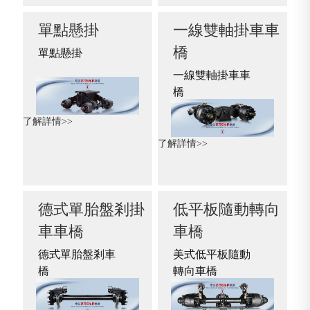
單點懸掛
一線雙軸掛車車
橋
單點懸掛
一線雙軸掛車車
橋
了解詳情>>
了解詳情>>
德式單胎盤剎掛
低平板隨動轉向
車車橋
車橋
德式單胎盤剎車
美式低平板隨動
橋
轉向車橋