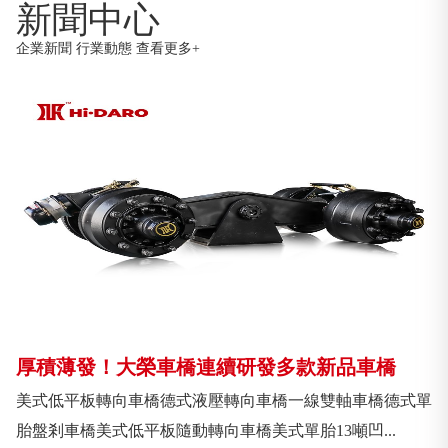
新聞中心
企業新聞 行業動態 查看更多+
厚積薄發！大榮車橋連續研發多款新品車橋
美式低平板轉向車橋德式液壓轉向車橋一線雙軸車橋德式單
胎盤剎車橋美式低平板隨動轉向車橋美式單胎13噸凹...